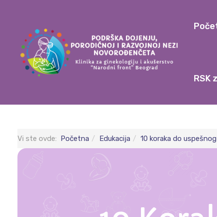
Poče
RSK z
Vi ste ovde:
Početna
Edukacija
10 koraka do uspešnog