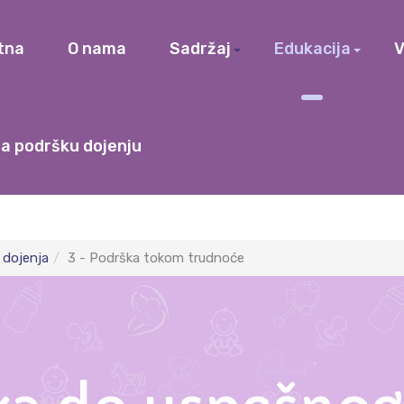
tna
O nama
Sadržaj
Edukacija
V
a podršku dojenju
 dojenja
3 - Podrška tokom trudnoće