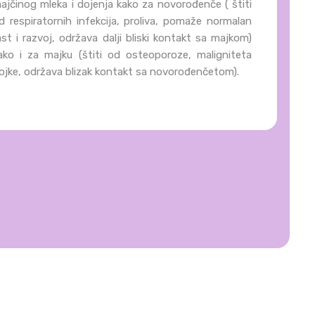
ajčinog mleka i dojenja kako za novorođenče ( štiti
d respiratornih infekcija, proliva, pomaže normalan
ast i razvoj, održava dalji bliski kontakt sa majkom)
ako i za majku (štiti od osteoporoze, maligniteta
ojke, održava blizak kontakt sa novorođenčetom).