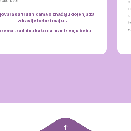
tako što:
m
o
ovara sa trudnicama o značaju dojenja za
r
zdravlje bebe i majke.
t
d
prema trudnicu kako da hrani svoju bebu.