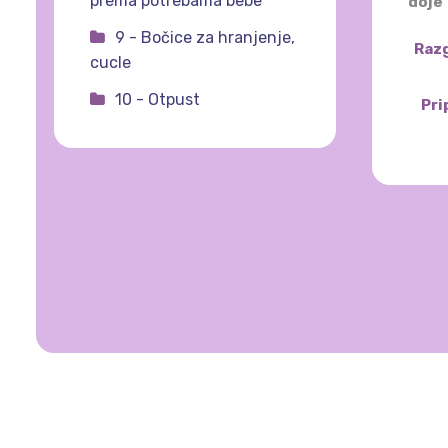
prema potrebama bebe
doje
9 - Bočice za hranjenje,
Razg
cucle
10 - Otpust
Pri