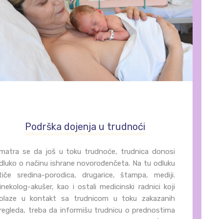
Podrška dojenja u trudnoći
matra se da još u toku trudnoće, trudnica donosi
dluko o načinu ishrane novorođenčeta. Na tu odluku
tiče sredina-porodica, drugarice, štampa, mediji.
inekolog-akušer, kao i ostali medicinski radnici koji
olaze u kontakt sa trudnicom u toku zakazanih
regleda, treba da informišu trudnicu o prednostima