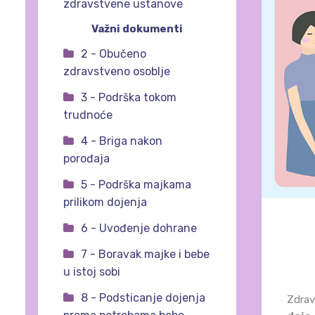
zdravstvene ustanove
Važni dokumenti
2 - Obučeno
zdravstveno osoblje
3 - Podrška tokom
trudnoće
4 - Briga nakon
porođaja
5 - Podrška majkama
prilikom dojenja
6 - Uvođenje dohrane
7 - Boravak majke i bebe
u istoj sobi
8 - Podsticanje dojenja
Zdra