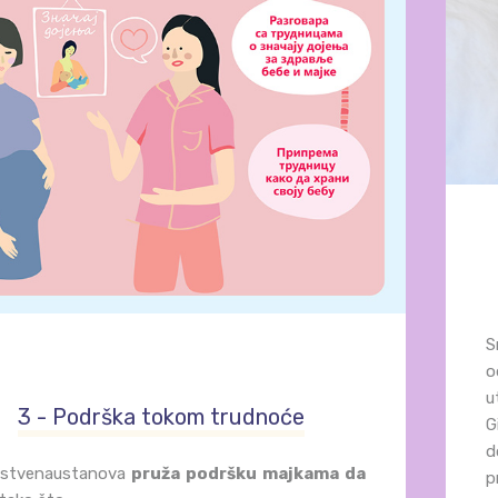
S
o
u
3 - Podrška tokom trudnoće
G
d
vstvenaustanova
pruža podršku majkama da
p