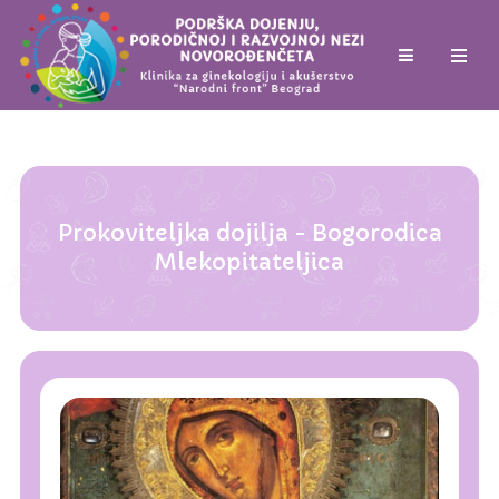
Prokoviteljka dojilja - Bogorodica
Mlekopitateljica