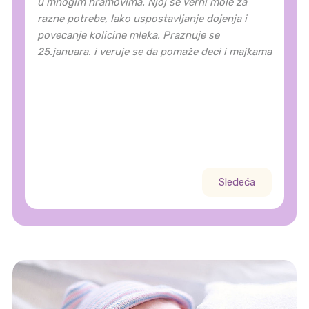
u mnogim hramovima. Njoj se verni mole za
razne potrebe, lako uspostavljanje dojenja i
povecanje kolicine mleka. Praznuje se
25.januara. i veruje se da pomaže deci i majkama
Sledeća