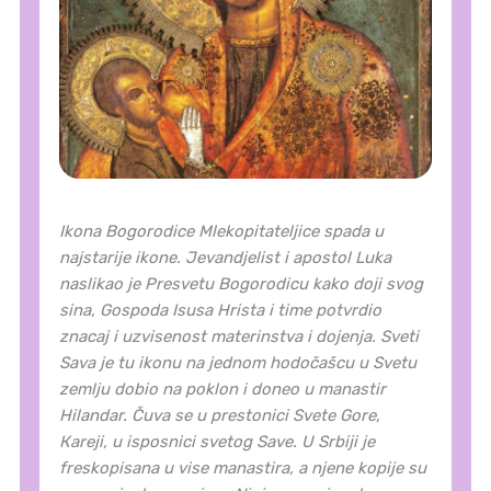
Ikona Bogorodice Mlekopitateljice spada u
najstarije ikone. Jevandjelist i apostol Luka
naslikao je Presvetu Bogorodicu kako doji svog
sina, Gospoda Isusa Hrista i time potvrdio
znacaj i uzvisenost materinstva i dojenja. Sveti
Sava je tu ikonu na jednom hodočašcu u Svetu
zemlju dobio na poklon i doneo u manastir
Hilandar. Čuva se u prestonici Svete Gore,
Кareji, u isposnici svetog Save. U Srbiji je
freskopisana u vise manastira, a njene kopije su