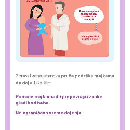
Zdravstvenaustanova
pruža podršku majkama
da doje
tako što:
Pomaće majkama da prepoznaju znake
gladi kod bebe.
Ne ograničava vreme dojenja.