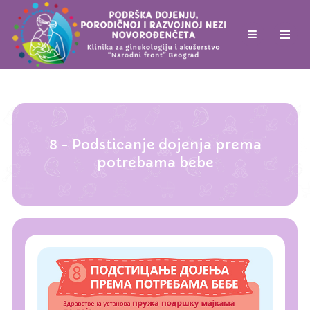
8 - Podsticanje dojenja prema
potrebama bebe