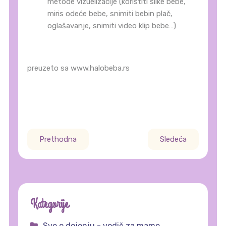
metode vizuelizacije (koristiti slike bebe,
miris odeće bebe, snimiti bebin plač,
oglašavanje, snimiti video klip bebe…)
preuzeto sa www.halobeba.rs
Prethodna
Sledeća
Kategorije
Sve o dojenju - vodič za mame