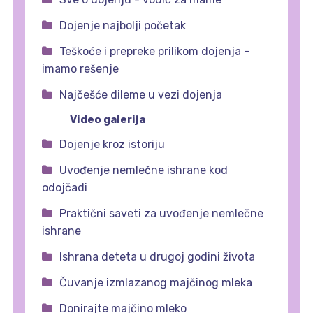
Dojenje najbolji početak
Teškoće i prepreke prilikom dojenja -
imamo rešenje
Najčešće dileme u vezi dojenja
Video galerija
Dojenje kroz istoriju
Uvođenje nemlečne ishrane kod
odojčadi
Praktični saveti za uvođenje nemlečne
ishrane
Ishrana deteta u drugoj godini života
Čuvanje izmlazanog majčinog mleka
Donirajte majčino mleko