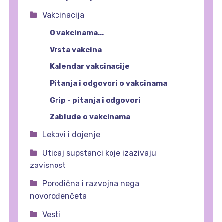
Vakcinacija
O vakcinama...
Vrsta vakcina
Kalendar vakcinacije
Pitanja i odgovori o vakcinama
Grip - pitanja i odgovori
Zablude o vakcinama
Lekovi i dojenje
Uticaj supstanci koje izazivaju
zavisnost
Porodična i razvojna nega
novorođenčeta
Vesti