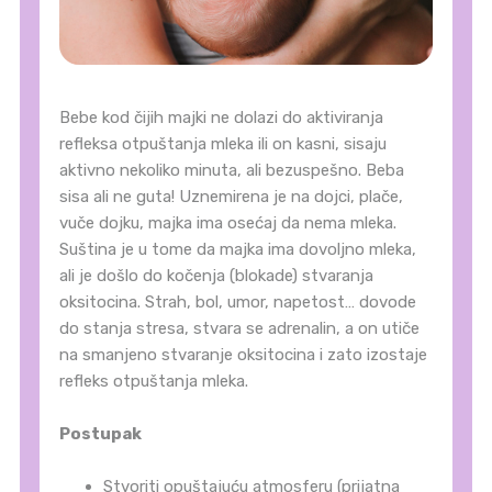
Bebe kod čijih majki ne dolazi do aktiviranja
refleksa otpuštanja mleka ili on kasni, sisaju
aktivno nekoliko minuta, ali bezuspešno. Beba
sisa ali ne guta! Uznemirena je na dojci, plače,
vuče dojku, majka ima osećaj da nema mleka.
Suština je u tome da majka ima dovoljno mleka,
ali je došlo do kočenja (blokade) stvaranja
oksitocina. Strah, bol, umor, napetost… dovode
do stanja stresa, stvara se adrenalin, a on utiče
na smanjeno stvaranje oksitocina i zato izostaje
refleks otpuštanja mleka.
Postupak
Stvoriti opuštajuću atmosferu (prijatna