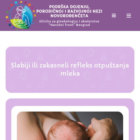
Slabiji ili zakasneli refleks otpuštanja
mleka