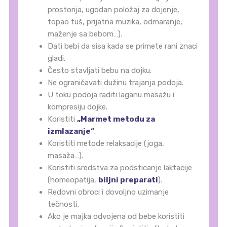
prostorija, ugodan položaj za dojenje,
topao tuš, prijatna muzika, odmaranje,
maženje sa bebom…).
Dati bebi da sisa kada se primete rani znaci
gladi.
Često stavljati bebu na dojku.
Ne ograničavati dužinu trajanja podoja.
U toku podoja raditi laganu masažu i
kompresiju dojke.
Koristiti
„Marmet metodu za
izmlazanje“
.
Koristiti metode relaksacije (joga,
masaža…).
Koristiti sredstva za podsticanje laktacije
(homeopatija,
biljni preparati
).
Redovni obroci i dovoljno uzimanje
tečnosti.
Ako je majka odvojena od bebe koristiti