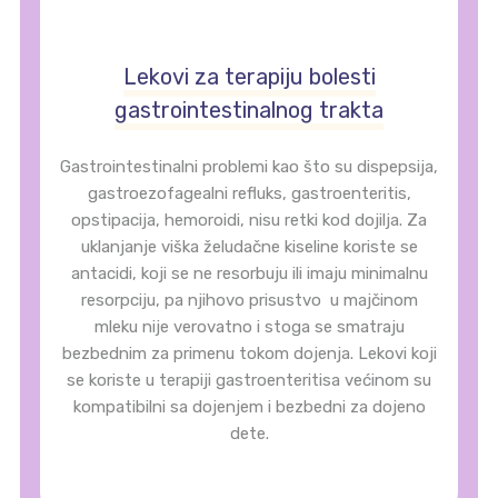
Lekovi za terapiju bolesti
gastrointestinalnog trakta
Gastrointestinalni problemi kao što su dispepsija,
gastroezofagealni refluks, gastroenteritis,
opstipacija, hemoroidi, nisu retki kod dojilja. Za
uklanjanje viška želudačne kiseline koriste se
antacidi, koji se ne resorbuju ili imaju minimalnu
resorpciju, pa njihovo prisustvo u majčinom
mleku nije verovatno i stoga se smatraju
bezbednim za primenu tokom dojenja. Lekovi koji
se koriste u terapiji gastroenteritisa većinom su
kompatibilni sa dojenjem i bezbedni za dojeno
dete.