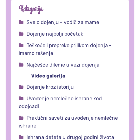
Kategorije
Sve o dojenju - vodič za mame
Dojenje najbolji početak
Teškoće i prepreke prilikom dojenja -
imamo rešenje
Najčešće dileme u vezi dojenja
Video galerija
Dojenje kroz istoriju
Uvođenje nemlečne ishrane kod
odojčadi
Praktični saveti za uvođenje nemlečne
ishrane
Ishrana deteta u drugoj godini života