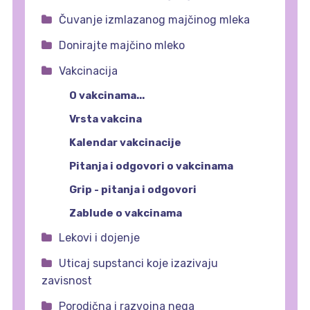
Čuvanje izmlazanog majčinog mleka
Donirajte majčino mleko
Vakcinacija
O vakcinama...
Vrsta vakcina
Kalendar vakcinacije
Pitanja i odgovori o vakcinama
Grip - pitanja i odgovori
Zablude o vakcinama
Lekovi i dojenje
Uticaj supstanci koje izazivaju
zavisnost
Porodična i razvojna nega