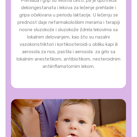
Prehlada i grip su veoma česti, pa je upotreba
dekongestanata i lekova za lečenje prehlade i
gripa očekivana u periodu laktacije. U lečenju se
prednost daje nefarmakološkim merama i terapiji
nosne sluzokože i sluzokože ždrela lekovima sa
lokalnim delovanjem, kao što su nazalni
vazokonstriktori i kortikosteroidi u obliku kapi ili
aerosola za nos, pastila i aerosola za grlo sa
lokalnim anestetikom, antibiotikom, nesteroidnim
antiinflamatornim lekom.