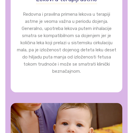
Redovna i pravilna primena lekova u terapiji
astme je veoma važna u periodu dojenja.
Generalno, upotreba lekova putem inhalacije
smatra se kompatibilnom sa dojenjem jer je
količina leka koji prelazi u sistemsku cirkulaciju
mala, pa je izloženost dojenog deteta leku deset
do hiljadu puta manja od izloženosti fetusa
tokom trudnoće i može se smatrati klinički
beznačajnom.