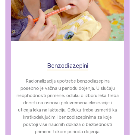
Benzodiazepini
Racionalizacija upotrebe benzodiazepina
posebno je važna u periodu dojenja. U slučaju
neophodnosti primene, odluku o izboru leka treba
doneti na osnovu poluvremena eliminacije i
uticaja leka na laktaciju. Odluku treba usmeriti ka
kratkodelujućim i benzodiazepinima za koje
postoji više naučnih dokaza o bezbednosti
primene tokom perioda dojenja.