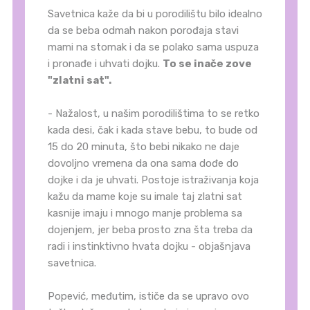
Savetnica kaže da bi u porodilištu bilo idealno
da se beba odmah nakon porođaja stavi
mami na stomak i da se polako sama uspuza
i pronađe i uhvati dojku.
To se inače zove
"zlatni sat".
- Nažalost, u našim porodilištima to se retko
kada desi, čak i kada stave bebu, to bude od
15 do 20 minuta, što bebi nikako ne daje
dovoljno vremena da ona sama dođe do
dojke i da je uhvati. Postoje istraživanja koja
kažu da mame koje su imale taj zlatni sat
kasnije imaju i mnogo manje problema sa
dojenjem, jer beba prosto zna šta treba da
radi i instinktivno hvata dojku - objašnjava
savetnica.
Popević, međutim, ističe da se upravo ovo