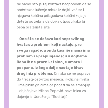
Ne samo što je taj kontakt neophodan da se
podstakne lučenje mleka iz dojki, već se i
njegova količina prilagođava količini koja je
detetu potrebna da dojka otpusti kako bi
beba bila zaista sita.
-
Ono što se dešava kod nepravilnog
hvata su problemi koji nastaju, pre
svega ragade, a onda kasnije mama ima
problem sa prepunjenošću u dojkama.
Beba ih ne prazni, stalno je umora i
pospana, iz čega dalje nastaje čitav
drugi niz problema.
Oni ako se ne poprave
do trećeg-četvrtog meseca, i količina mleka
u majčinim grudima će početi da se smanjuje
- objašnjava Milena Popević, savetnica za
dojenje iz Udruženja "Roditelj".