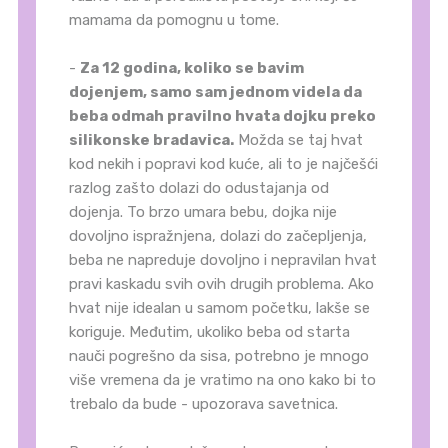
mamama da pomognu u tome.
-
Za 12 godina, koliko se bavim
dojenjem, samo sam jednom videla da
beba odmah pravilno hvata dojku preko
silikonske bradavica.
Možda se taj hvat
kod nekih i popravi kod kuće, ali to je najčešći
razlog zašto dolazi do odustajanja od
dojenja. To brzo umara bebu, dojka nije
dovoljno ispražnjena, dolazi do začepljenja,
beba ne napreduje dovoljno i nepravilan hvat
pravi kaskadu svih ovih drugih problema. Ako
hvat nije idealan u samom početku, lakše se
koriguje. Međutim, ukoliko beba od starta
nauči pogrešno da sisa, potrebno je mnogo
više vremena da je vratimo na ono kako bi to
trebalo da bude - upozorava savetnica.