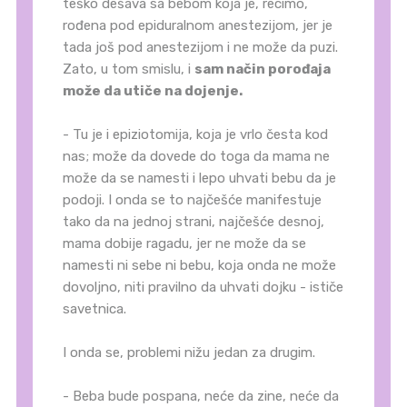
teško dešava sa bebom koja je, recimo,
rođena pod epiduralnom anestezijom, jer je
tada još pod anestezijom i ne može da puzi.
Zato, u tom smislu, i
sam način porođaja
može da utiče na dojenje.
- Tu je i epiziotomija, koja je vrlo česta kod
nas; može da dovede do toga da mama ne
može da se namesti i lepo uhvati bebu da je
podoji. I onda se to najčešće manifestuje
tako da na jednoj strani, najčešće desnoj,
mama dobije ragadu, jer ne može da se
namesti ni sebe ni bebu, koja onda ne može
dovoljno, niti pravilno da uhvati dojku - ističe
savetnica.
I onda se, problemi nižu jedan za drugim.
- Beba bude pospana, neće da zine, neće da