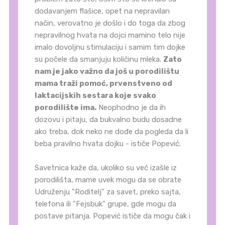
dodavanjem flašice, opet na nepravilan
način, verovatno je došlo i do toga da zbog
nepravilnog hvata na dojci mamino telo nije
imalo dovoljnu stimulaciju i samim tim dojke
su počele da smanjuju količinu mleka.
Zato
nam je jako važno da još u porodilištu
mama traži pomoć, prvenstveno od
laktacijskih sestara koje svako
porodilište ima.
Neophodno je da ih
dozovu i pitaju, da bukvalno budu dosadne
ako treba, dok neko ne dođe da pogleda da li
beba pravilno hvata dojku - ističe Popević.
Savetnica kaže da, ukoliko su već izašle iz
porodilišta, mame uvek mogu da se obrate
Udruženju "Roditelj" za savet, preko sajta,
telefona ili "Fejsbuk" grupe, gde mogu da
postave pitanja. Popević ističe da mogu čak i