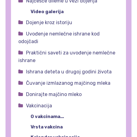
Najčešće dileme u vezi dojenja
Video galerija
Dojenje kroz istoriju
Uvođenje nemlečne ishrane kod
odojčadi
Praktični saveti za uvođenje nemlečne
ishrane
Ishrana deteta u drugoj godini života
Čuvanje izmlazanog majčinog mleka
Donirajte majčino mleko
Vakcinacija
O vakcinama...
Vrsta vakcina