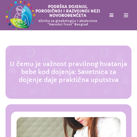
U čemu je važnost pravilnog hvatanja
bebe kod dojenja: Savetnica za
dojenje daje praktična uputstva