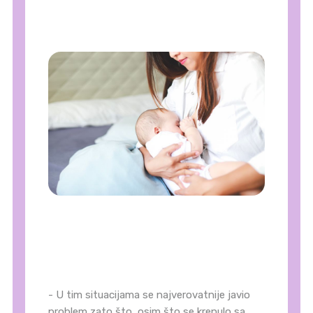
- U tim situacijama se najverovatnije javio
problem zato što, osim što se krenulo sa