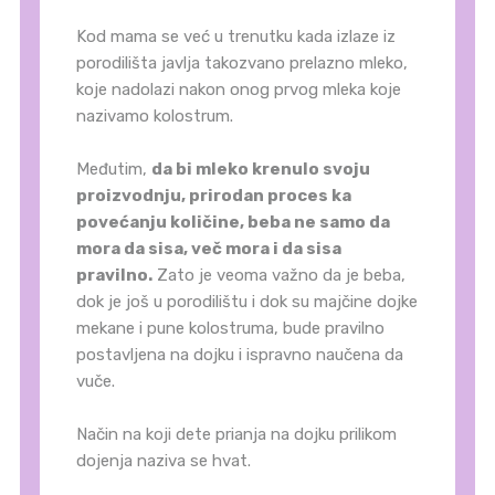
Kod mama se već u trenutku kada izlaze iz
porodilišta javlja takozvano prelazno mleko,
koje nadolazi nakon onog prvog mleka koje
nazivamo kolostrum.
Međutim,
da bi mleko krenulo svoju
proizvodnju, prirodan proces ka
povećanju količine, beba ne samo da
mora da sisa, več mora i da sisa
pravilno.
Zato je veoma važno da je beba,
dok je još u porodilištu i dok su majčine dojke
mekane i pune kolostruma, bude pravilno
postavljena na dojku i ispravno naučena da
vuče.
Način na koji dete prianja na dojku prilikom
dojenja naziva se hvat.