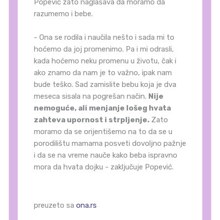
Popević zato naglašava da moramo da
razumemo i bebe.
- Ona se rodila i naučila nešto i sada mi to
hoćemo da joj promenimo. Pa i mi odrasli,
kada hoćemo neku promenu u životu, čak i
ako znamo da nam je to važno, ipak nam
bude teško. Sad zamislite bebu koja je dva
meseca sisala na pogrešan način.
Nije
nemoguće, ali menjanje lošeg hvata
zahteva upornost i strpljenje.
Zato
moramo da se orijentišemo na to da se u
porodilištu mamama posveti dovoljno pažnje
i da se na vreme nauče kako beba ispravno
mora da hvata dojku - zaključuje Popević.
preuzeto sa
ona.rs