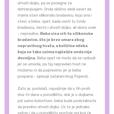
uhvati dojku, pa se posegne za
dohranjivajem. Onda obično sledi savet da
mama stavi silikonsku bradavicu, koju ona i
stavi, a beba, opet, kada oseti tu tvrdu
bradavicu, često i uhvati dojku, ali skoro uvek
- nepravilno.
Beba sisa vrh te silikonske
bradavice, što je brzo umara zbog
nepravilnog hvata, a količine mleka
koja se tako uzima najčešće onda nije
dovoljna.
Beba opet ne može da se razbudi
jer se umorila, pa taj nepravilan hvat ne
možemo ni da popravimo jer je beba
pospana - opisuje začarani krug Popević.
Zato je, podvlači, najvažnije da u tih prvih
dva-tri dana u porodilištu, dok je u dojkama
još samo kolostrum, beba bude podstaknuta
da pravilno uhvati dojku. Uz to je jednako
važno i da u porodilištu postoje oni koji će