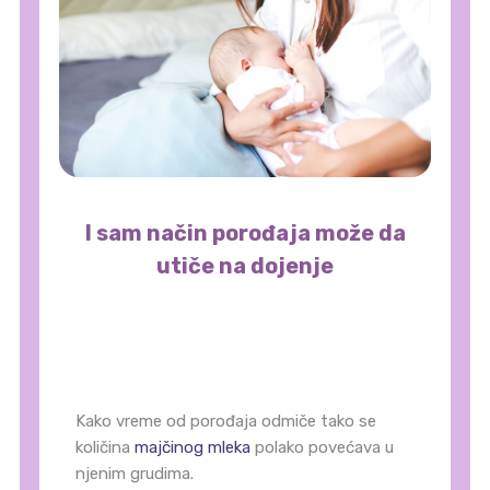
I sam način porođaja može da
utiče na dojenje
Kako vreme od porođaja odmiče tako se
količina
majčinog mleka
polako povećava u
njenim grudima.