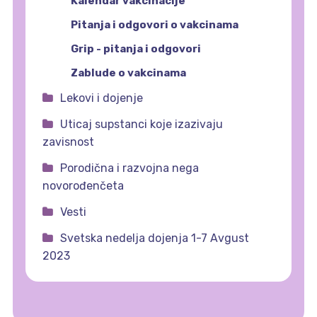
Kalendar vakcinacije
Pitanja i odgovori o vakcinama
Grip - pitanja i odgovori
Zablude o vakcinama
Lekovi i dojenje
Uticaj supstanci koje izazivaju
zavisnost
Porodična i razvojna nega
novorođenčeta
Vesti
Svetska nedelja dojenja 1-7 Avgust
2023