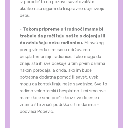
iz porodilišta da pozovu savetovalište
ukoliko nisu sigurni da li ispravno doje svoju
bebu.
-
Tokom pripreme u trudnoći mame bi
trebale da pročitaju nešto o dojenju ili
da odslušaju neku radionicu.
Mi svakog
prvog vikenda u mesecu održavamo
besplatne onlajn radionice. Tako mogu da
znaju šta ih sve očekuje u tim prvim danima
nakon porođaja, a onda, ako im bude
potrebna dodatna pomoć ili savet, uvek
mogu da kontaktiraju naše savetnice. Sve to
radimo volonterski i besplatno. I mi smo sve
mame koje smo prošle kroz sve dojenje i
znamo šta znači podrška u tim danima -
podvlači Popević.