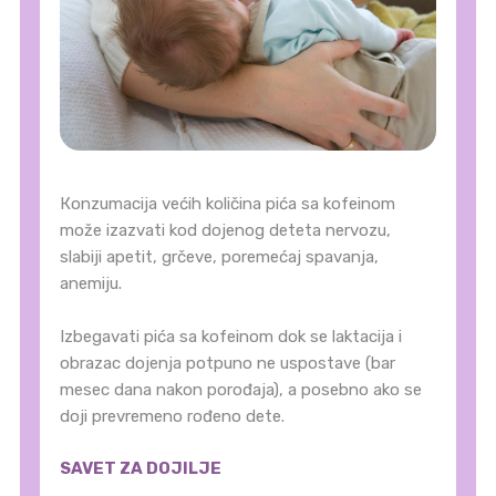
Кonzumacija većih količina pića sa kofeinom
može izazvati kod dojenog deteta nervozu,
slabiji apetit, grčeve, poremećaj spavanja,
anemiju.
Izbegavati pića sa kofeinom dok se laktacija i
obrazac dojenja potpuno ne uspostave (bar
mesec dana nakon porođaja), a posebno ako se
doji prevremeno rođeno dete.
SAVET ZA DOJILJE