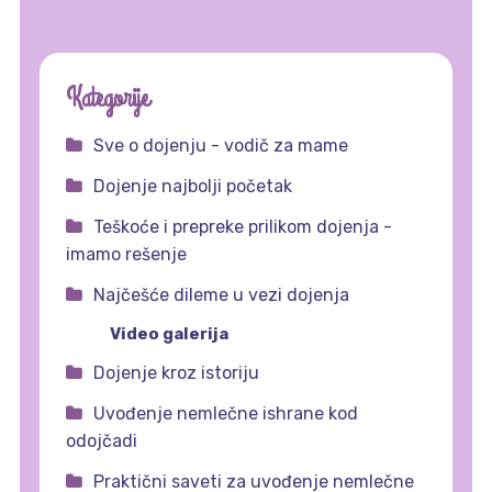
Kategorije
Sve o dojenju - vodič za mame
Dojenje najbolji početak
Teškoće i prepreke prilikom dojenja -
imamo rešenje
Najčešće dileme u vezi dojenja
Video galerija
Dojenje kroz istoriju
Uvođenje nemlečne ishrane kod
odojčadi
Praktični saveti za uvođenje nemlečne