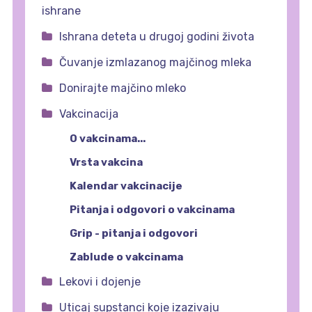
ishrane
Ishrana deteta u drugoj godini života
Čuvanje izmlazanog majčinog mleka
Donirajte majčino mleko
Vakcinacija
O vakcinama...
Vrsta vakcina
Kalendar vakcinacije
Pitanja i odgovori o vakcinama
Grip - pitanja i odgovori
Zablude o vakcinama
Lekovi i dojenje
Uticaj supstanci koje izazivaju