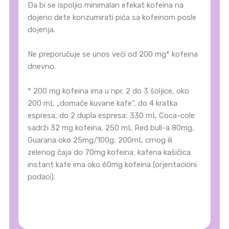
Da bi se ispoljio minimalan efekat kofeina na
dojeno dete konzumirati pića sa kofeinom posle
dojenja.
Ne preporučuje se unos veći od 200 mg
* kofeina
dnevno.
* 200 mg kofeina ima u npr. 2 do 3 šoljice, oko
200 mL „domaće kuvane kafe“, do 4 kratka
espresa, do 2 dupla espresa; 330 mL Coca-cole
sadrži 32 mg kofeina, 250 mL Red bull-a 80mg,
Guarana oko 25mg/100g; 200mL crnog ili
zelenog čaja do 70mg kofeina; kafena kašičica
instant kafe ima oko 60mg kofeina (orjentacioni
podaci).