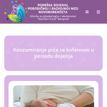
Konzumiranje pića sa kofeinom u
periodu dojenja