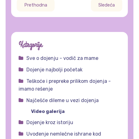
Prethodna
Sledeća
Kategorije
Sve o dojenju - vodič za mame
Dojenje najbolji početak
Teškoće i prepreke prilikom dojenja -
imamo rešenje
Najčešće dileme u vezi dojenja
Video galerija
Dojenje kroz istoriju
Uvođenje nemlečne ishrane kod