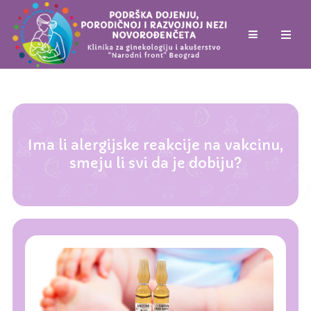
Ima li alergijske reakcije na vakcinu,
smeju li svi da je dobiju?