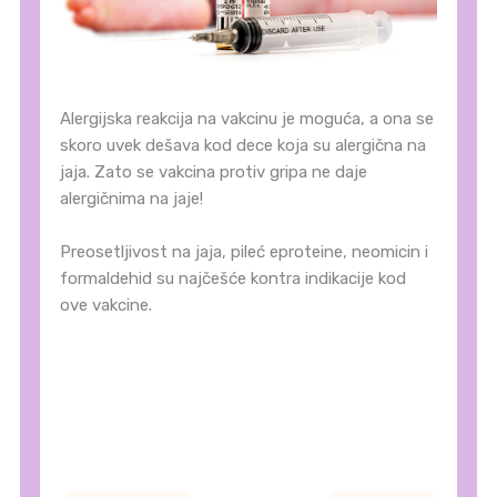
Alergijska reakcija na vakcinu je moguća, a ona se
skoro uvek dešava kod dece koja su alergična na
jaja. Zato se vakcina protiv gripa ne daje
alergičnima na jaje!
Preosetljivost na jaja, pileć eproteine, neomicin i
formaldehid su najčešće kontra indikacije kod
ove vakcine.