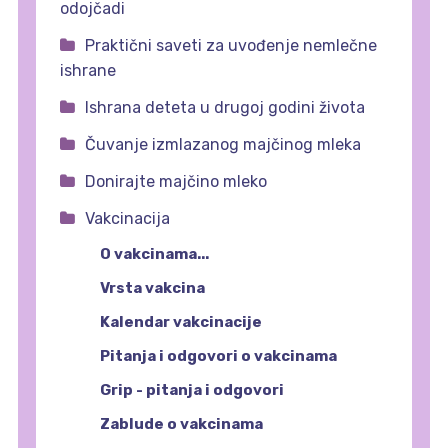
odojčadi
Praktični saveti za uvođenje nemlečne
ishrane
Ishrana deteta u drugoj godini života
Čuvanje izmlazanog majčinog mleka
Donirajte majčino mleko
Vakcinacija
O vakcinama...
Vrsta vakcina
Kalendar vakcinacije
Pitanja i odgovori o vakcinama
Grip - pitanja i odgovori
Zablude o vakcinama