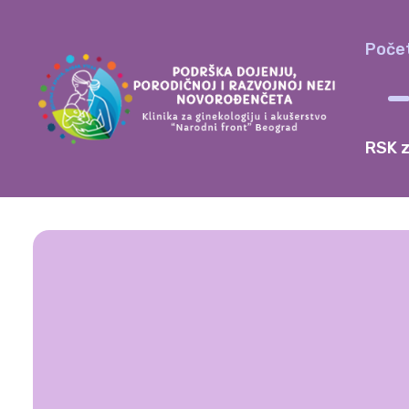
Poče
RSK z