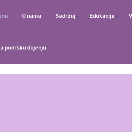
tna
O nama
Sadržaj
Edukacija
V
a podršku dojenju