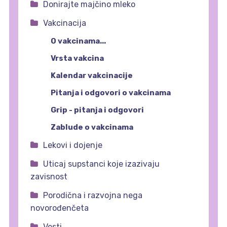
Donirajte majčino mleko
Vakcinacija
O vakcinama...
Vrsta vakcina
Kalendar vakcinacije
Pitanja i odgovori o vakcinama
Grip - pitanja i odgovori
Zablude o vakcinama
Lekovi i dojenje
Uticaj supstanci koje izazivaju
zavisnost
Porodična i razvojna nega
novorođenčeta
Vesti