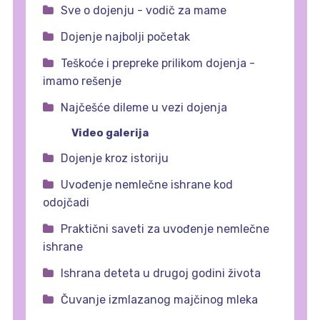
Sve o dojenju - vodič za mame
Dojenje najbolji početak
Teškoće i prepreke prilikom dojenja -
imamo rešenje
Najčešće dileme u vezi dojenja
Video galerija
Dojenje kroz istoriju
Uvođenje nemlečne ishrane kod
odojčadi
Praktični saveti za uvođenje nemlečne
ishrane
Ishrana deteta u drugoj godini života
Čuvanje izmlazanog majčinog mleka