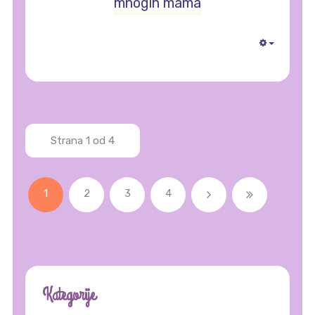
mnogih mama
Empty
Strana 1 od 4
1
2
3
4
Kategorije