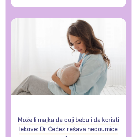
Može li majka da doji bebu i da koristi
lekove: Dr Ćećez rešava nedoumice