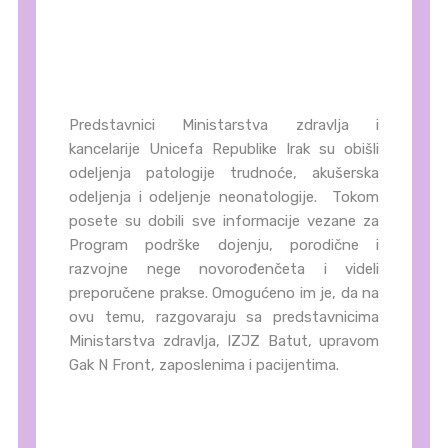
Predstavnici Ministarstva zdravlja i
kancelarije Unicefa Republike Irak su obišli
odeljenja patologije trudnoće, akušerska
odeljenja i odeljenje neonatologije. Tokom
posete su dobili sve informacije vezane za
Program podrške dojenju, porodične i
razvojne nege novorođenčeta i videli
preporučene prakse. Omogućeno im je, da na
ovu temu, razgovaraju sa predstavnicima
Ministarstva zdravlja, IZJZ Batut, upravom
Gak N Front, zaposlenima i pacijentima.