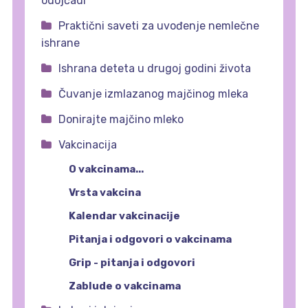
odojčadi
Praktični saveti za uvođenje nemlečne
ishrane
Ishrana deteta u drugoj godini života
Čuvanje izmlazanog majčinog mleka
Donirajte majčino mleko
Vakcinacija
O vakcinama...
Vrsta vakcina
Kalendar vakcinacije
Pitanja i odgovori o vakcinama
Grip - pitanja i odgovori
Zablude o vakcinama