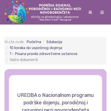
Vi ste ovde:
Početna
Edukacija
10 koraka do uspešnog dojenja
1 - Pisana pravila zdravstvene ustanove
Važni dokumenti
UREDBA o Nacionalnom programu
podrške dojenju, porodičnoj i
razvojnoj nezi novorođenčeta