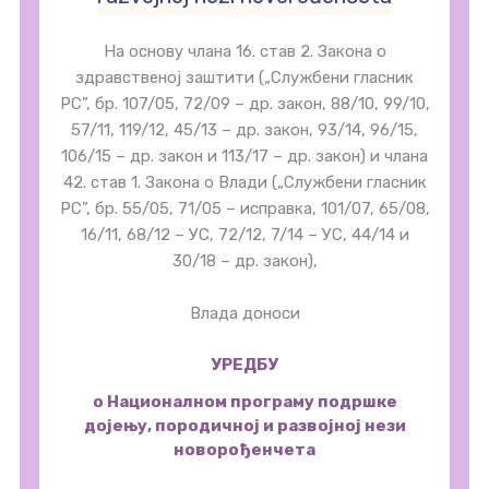
На основу члана 16. став 2. Закона о
здравственој заштити („Службени гласник
PC”, бр. 107/05, 72/09 – др. закон, 88/10, 99/10,
57/11, 119/12, 45/13 – др. закон, 93/14, 96/15,
106/15 – др. закон и 113/17 – др. закон) и члана
42. став 1. Закона о Влади („Службени гласник
РС”, бр. 55/05, 71/05 – исправка, 101/07, 65/08,
16/11, 68/12 – УС, 72/12, 7/14 – УС, 44/14 и
30/18 – др. закон),
Влада доноси
УРЕДБУ
о Националном програму подршке
дојењу, породичној и развојној нези
новорођенчета