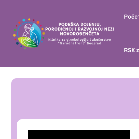
Poče
RSK z