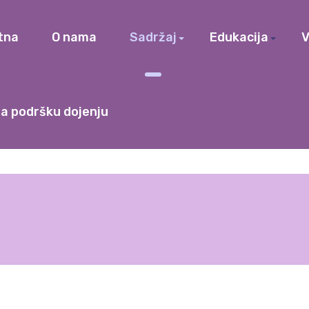
tna
O nama
Sadržaj
Edukacija
V
a podršku dojenju