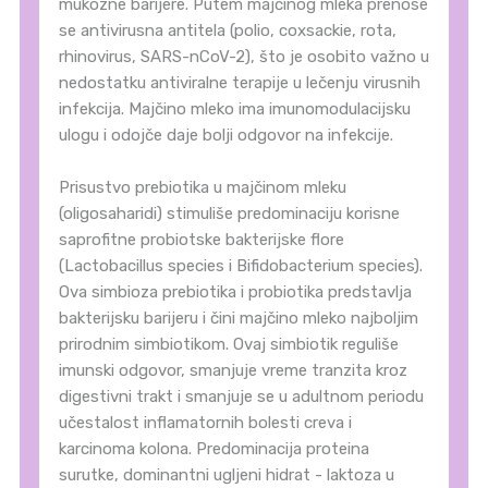
mukozne barijere. Putem majčinog mleka prenose
se antivirusna antitela (polio, coxsackie, rota,
rhinovirus, SARS-nCoV-2), što je osobito važno u
nedostatku antiviralne terapije u lečenju virusnih
infekcija. Majčino mleko ima imunomodulacijsku
ulogu i odojče daje bolji odgovor na infekcije.
Prisustvo prebiotika u majčinom mleku
(oligosaharidi) stimuliše predominaciju korisne
saprofitne probiotske bakterijske flore
(Lactobacillus species i Bifidobacterium species).
Ova simbioza prebiotika i probiotika predstavlja
bakterijsku barijeru i čini majčino mleko najboljim
prirodnim simbiotikom. Ovaj simbiotik reguliše
imunski odgovor, smanjuje vreme tranzita kroz
digestivni trakt i smanjuje se u adultnom periodu
učestalost inflamatornih bolesti creva i
karcinoma kolona. Predominacija proteina
surutke, dominantni ugljeni hidrat - laktoza u