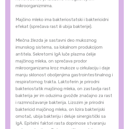
mikroorganizmima.
Majčino mleko ima bakteriostatski i baktericidni
efekat (sprečava rast ili ubija bakterije).
Mlečna žlezda je sastavni deo mukoznog
imunskog sistema, sa lokalnom produkcijom
antitela. Sekretorni IgA luče plazma ćelije
majčinog mleka, on sprečava prodor
mikroorganizama kroz mukoze u cirkulaciju i daje
manju sklonost oboljenjima gastrointestinalnog i
respiratornog trakta. Laktoferin je prirodni
bakteriostatik majčinog mleka, on zastavlja rast
bakterija jer im oduzima gvožđe značajno za rast
i razmnožavanje bakterija. Lizozim je prirodni
baktericid majčinog mleka, on lizira bakterijski
omotač, ubija bakteriju i deluje sinergistički sa
IgA. Epitelni faktori rasta doprinose stvaranju