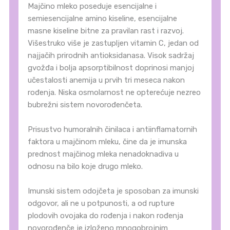
Majčino mleko poseduje esencijalne i
semiesencijalne amino kiseline, esencijalne
masne kiseline bitne za pravilan rast i razvoj.
Višestruko više je zastupljen vitamin C, jedan od
najjačih prirodnih antioksidanasa. Visok sadržaj
gvožđa i bolja apsorptibilnost doprinosi manjoj
učestalosti anemija u prvih tri meseca nakon
rođenja. Niska osmolarnost ne opterećuje nezreo
bubrežni sistem novorođenčeta.
Prisustvo humoralnih činilaca i antiinflamatornih
faktora u majčinom mleku, čine da je imunska
prednost majčinog mleka nenadoknadiva u
odnosu na bilo koje drugo mleko.
Imunski sistem odojčeta je sposoban za imunski
odgovor, ali ne u potpunosti, a od rupture
plodovih ovojaka do rođenja i nakon rođenja
novorođenče je izloženo mnogobrojnim