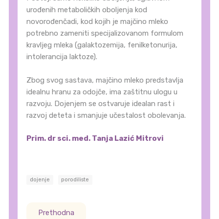
urođenih metaboličkih oboljenja kod
novorođenčadi, kod kojih je majčino mleko
potrebno zameniti specijalizovanom formulom
kravljeg mleka (galaktozemija, fenilketonurija,
intolerancija laktoze).
Zbog svog sastava, majčino mleko predstavlja
idealnu hranu za odojče, ima zaštitnu ulogu u
razvoju. Dojenjem se ostvaruje idealan rast i
razvoj deteta i smanjuje učestalost obolevanja.
Prim. dr sci. med. Tanja Lazić Mitrovi
dojenje
porodiliste
Prethodna