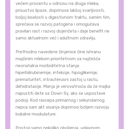
većem procentu u odnosu na druga mleka,
prisustvo lipaze, doprinose lakšoj svarljivosti,
boljoj kiselosti u digestivnom traktu, samim tim,
sprečava se razvoj patogena i omogućava
pravilan rast i razvoj dojenčeta i daje benefit ne
samo aktuelnom već i adultnom zdravlju.
Prethodno navedene činjenice čine ishranu
majčinim mlekom prioritetnom za najčešća
neonatalna morbiditetna stanja:
hiperbilirubinemije, infekcije, hipoglikemije,
prematuritet, intrauterusni zastoj u rastu,
dehidratacije. Manja je verovatnoća da će majka
napustiti dete sa Down Sy, ako se uspostave
podoji. Kod rascepa primarnog i sekundarnog
nepca sam akt sisanja doprinosi boljem razvoju
bukalne muskulature.
Postoji samo nekoliko oboljenja, uglavnom