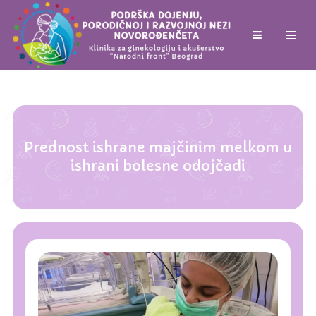
Prednost ishrane majčinim melkom u
ishrani bolesne odojčadi