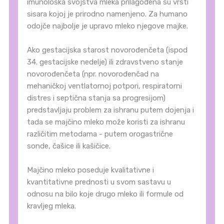
imunološka svojstva mleka prilagođena su vrsti
sisara kojoj je prirodno namenjeno. Za humano
odojče najbolje je upravo mleko njegove majke.
Ako gestacijska starost novorođenčeta (ispod
34. gestacijske nedelje) ili zdravstveno stanje
novorođenčeta (npr. novorođenčad na
mehaničkoj ventlatornoj potpori, respiratorni
distres i septična stanja sa progresijom)
predstavljaju problem za ishranu putem dojenja i
tada se majčino mleko može koristi za ishranu
različitim metodama - putem orogastrične
sonde, čašice ili kašičice.
Majčino mleko poseduje kvalitativne i
kvantitativne prednosti u svom sastavu u
odnosu na bilo koje drugo mleko ili formule od
kravljeg mleka.