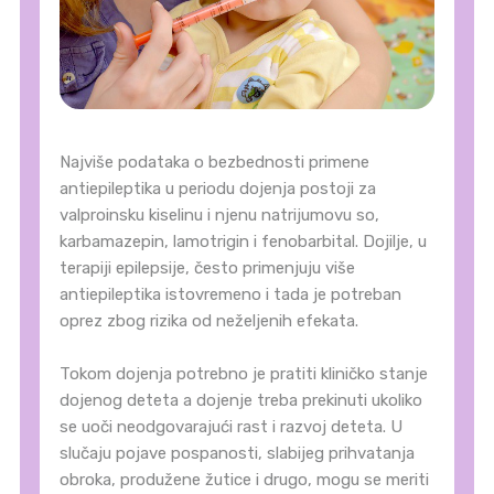
Najviše podataka o bezbednosti primene
antiepileptika u periodu dojenja postoji za
valproinsku kiselinu i njenu natrijumovu so,
karbamazepin, lamotrigin i fenobarbital. Dojilje, u
terapiji epilepsije, često primenjuju više
antiepileptika istovremeno i tada je potreban
oprez zbog rizika od neželjenih efekata.
Tokom dojenja potrebno je pratiti kliničko stanje
dojenog deteta a dojenje treba prekinuti ukoliko
se uoči neodgovarajući rast i razvoj deteta. U
slučaju pojave pospanosti, slabijeg prihvatanja
obroka, produžene žutice i drugo, mogu se meriti