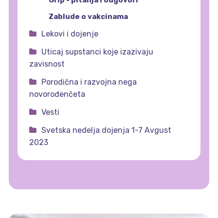
Zablude o vakcinama
Lekovi i dojenje
Uticaj supstanci koje izazivaju
zavisnost
Porodična i razvojna nega
novorođenčeta
Vesti
Svetska nedelja dojenja 1-7 Avgust
2023