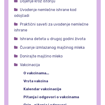
Dojenje kroz istoriju
Uvođenje nemlečne ishrane kod
odojčadi
Praktični saveti za uvođenje nemlečne
ishrane
Ishrana deteta u drugoj godini života
Čuvanje izmlazanog majčinog mleka
Donirajte majčino mleko
Vakcinacija
O vakcinama...
Vrsta vakcina
Kalendar vakcinacije
Pitanja i odgovori o vakcinama
Grip - pitanja i odgovori