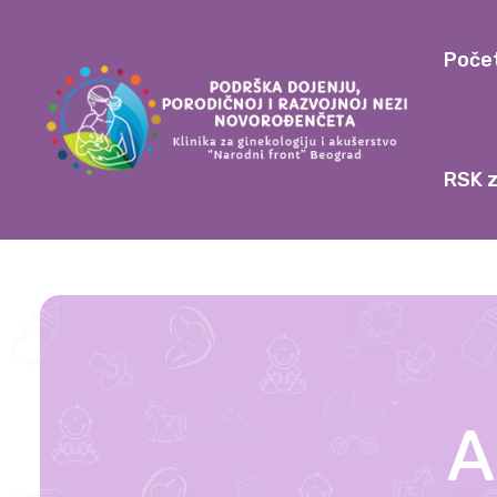
Poče
RSK z
A