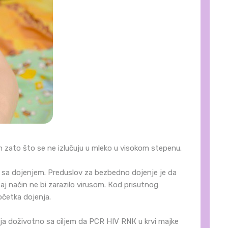
m zato što se ne izlučuju u mleko u visokom stepenu.
m sa dojenjem. Preduslov za bezbedno dojenje je da
aj način ne bi zarazilo virusom. Кod prisutnog
očetka dojenja.
vlja doživotno sa ciljem da PCR HIV RNК u krvi majke