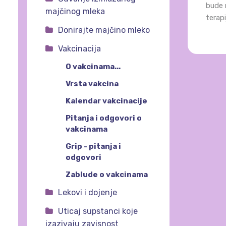
bude n
majčinog mleka
terap
Donirajte majčino mleko
Vakcinacija
O vakcinama...
Vrsta vakcina
Kalendar vakcinacije
Pitanja i odgovori o
vakcinama
Grip - pitanja i
odgovori
Zablude o vakcinama
Lekovi i dojenje
Uticaj supstanci koje
izazivaju zavisnost