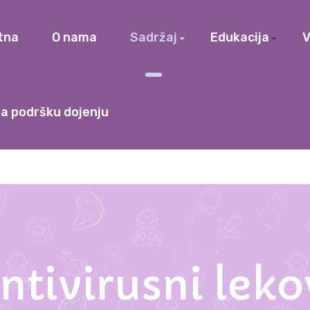
tna
O nama
Sadržaj
Edukacija
V
a podršku dojenju
ntivirusni leko