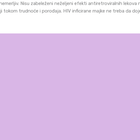
emerljiv. Nisu zabeleženi neželjeni efekti antiretroviralnih lekova 
iji tokom trudnoće i porođaja. HIV inficirane majke ne treba da doje