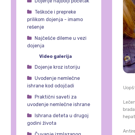
Dojenje najbolji početak
Teškoće i prepreke
prilikom dojenja - imamo
rešenje
Najčešće dileme u vezi
dojenja
Video galerija
Dojenje kroz istoriju
Uvođenje nemlečne
ishrane kod odojčadi
Uopšt
Praktični saveti za
Lečen
uvođenje nemlečne ishrane
brada
Ishrana deteta u drugoj
hepat
godini života
Antir
Čuvanje izmlazanog