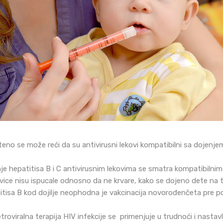
eno se može reći da su antivirusni lekovi kompatibilni sa dojenje
je hepatitisa B i C antivirusnim lekovima se smatra kompatibilni
vice nisu ispucale odnosno da ne krvare, kako se dojeno dete na t
itisa B kod dojilje neophodna je vakcinacija novorođenčeta pre p
etroviralna terapija HIV infekcije se primenjuje u trudnoći i nasta