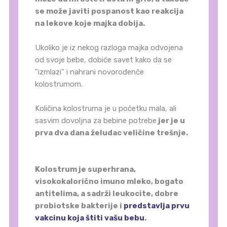
se može javiti pospanost kao reakcija
na lekove koje majka dobija.
Ukoliko je iz nekog razloga majka odvojena
od svoje bebe, dobiće savet kako da se
"izmlazi" i nahrani novorođenče
kolostrumom.
Količina kolostruma je u početku mala, ali
sasvim dovoljna za bebine potrebe
jer je u
prva dva dana želudac veličine trešnje.
Kolostrum je superhrana,
visokokalorično imuno mleko, bogato
antitelima, a sadrži leukocite, dobre
probiotske bakterije i
predstavlja prvu
vakcinu koja
štiti vašu bebu
.