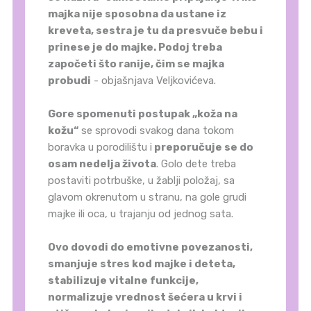
majka nije sposobna da ustane iz
kreveta, sestra je tu da presvuče bebu i
prinese je do majke. Podoj treba
započeti što ranije, čim se majka
probudi
- objašnjava Veljkovićeva.
Gore spomenuti postupak „koža na
kožu“
se sprovodi svakog dana tokom
boravka u porodilištu i
preporučuje se do
osam nedelja života
. Golo dete treba
postaviti potrbuške, u žablji položaj, sa
glavom okrenutom u stranu, na gole grudi
majke ili oca, u trajanju od jednog sata.
Ovo dovodi do emotivne povezanosti,
smanjuje stres kod majke i deteta,
stabilizuje vitalne funkcije,
normalizuje vrednost šećera u krvi i