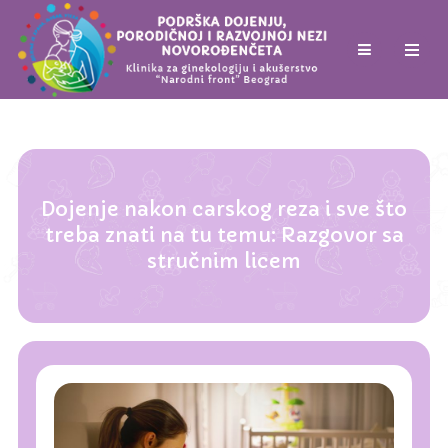
Dojenje nakon carskog reza i sve što
treba znati na tu temu: Razgovor sa
stručnim licem