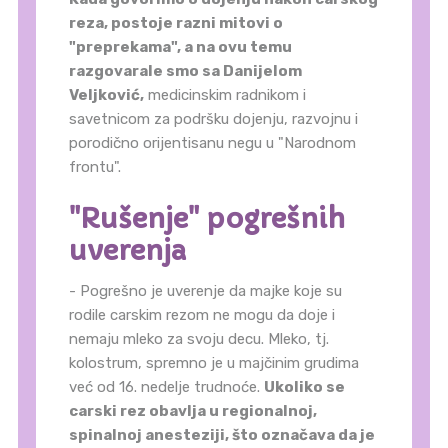
reza, postoje razni mitovi o
"preprekama", a na ovu temu
razgovarale smo sa Danijelom
Veljković,
medicinskim radnikom i
savetnicom za podršku dojenju, razvojnu i
porodično orijentisanu negu u "Narodnom
frontu".
"Rušenje" pogrešnih
uverenja
- Pogrešno je uverenje da majke koje su
rodile carskim rezom ne mogu da doje i
nemaju mleko za svoju decu. Mleko, tj.
kolostrum, spremno je u majčinim grudima
već od 16. nedelje trudnoće.
Ukoliko se
carski rez obavlja u regionalnoj,
spinalnoj anesteziji, što označava da je