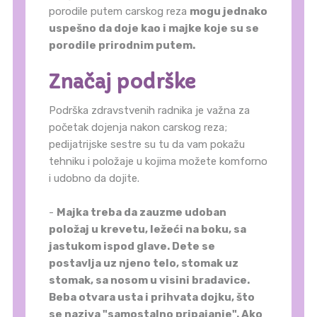
porodile putem carskog reza
mogu jednako
uspešno da doje kao i majke koje su se
porodile prirodnim putem.
Značaj podrške
Podrška zdravstvenih radnika je važna za
početak dojenja nakon carskog reza;
pedijatrijske sestre su tu da vam pokažu
tehniku i položaje u kojima možete komforno
i udobno da dojite.
-
Majka treba da zauzme udoban
položaj u krevetu, ležeći na boku, sa
jastukom ispod glave. Dete se
postavlja uz njeno telo, stomak uz
stomak, sa nosom u visini bradavice.
Beba otvara usta i prihvata dojku, što
se naziva "samostalno pripajanje". Ako