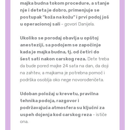
majka budna tokom procedure, a stanje
nje i deteta je dobro, primenjuje se
postupak ”koža na kožu” i prvi podoj još
u operacionoj sali
- govori Danijela.
Ukoliko se porođaj obavlja u opštoj
anesteziji, sa podojem se započinje
kada je majka budna, tj. od četiri do
šest sati nakon carskog reza.
Dete treba
da bude pored majke 24 sata na dan, da doji
na zahtev, a majkama je potrebna pomoć i
podrška osoblja oko nege novorođenčeta.
Udoban položaj u krevetu, pravilna
tehnika podoja, razgovor i
podržavajuća atmosfera su ključni za
uspeh dojenja kod carskog reza
- ističe
ona.