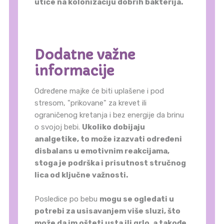
utiče na kolonizaciju dobrih bakterija.
Dodatne važne
informacije
Određene majke će biti uplašene i pod
stresom, "prikovane" za krevet ili
ograničenog kretanja i bez energije da brinu
o svojoj bebi.
Ukoliko dobijaju
analgetike, to može izazvati određeni
disbalans u emotivnim reakcijama,
stoga je podrška i prisutnost stručnog
lica od ključne važnosti.
Posledice po bebu
mogu se ogledati u
potrebi za usisavanjem više sluzi, što
može da im ošteti usta ili grlo, a takođe