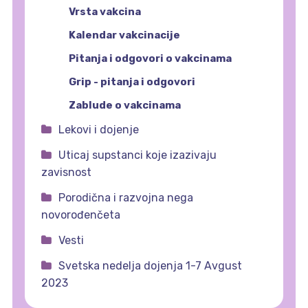
Vrsta vakcina
Kalendar vakcinacije
Pitanja i odgovori o vakcinama
Grip - pitanja i odgovori
Zablude o vakcinama
Lekovi i dojenje
Uticaj supstanci koje izazivaju
zavisnost
Porodična i razvojna nega
novorođenčeta
Vesti
Svetska nedelja dojenja 1-7 Avgust
2023