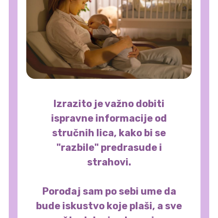
Izrazito je važno dobiti
ispravne informacije od
stručnih lica, kako bi se
"razbile" predrasude i
strahovi.
Porođaj sam po sebi ume da
bude iskustvo koje plaši, a sve