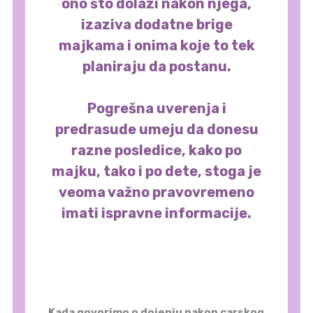
ono što dolazi nakon njega,
izaziva dodatne brige
majkama i onima koje to tek
planiraju da postanu.
Pogrešna uverenja i
predrasude umeju da donesu
razne posledice, kako po
majku, tako i po dete, stoga je
veoma važno pravovremeno
imati ispravne informacije.
Kada govorimo o dojenju nakon carskog