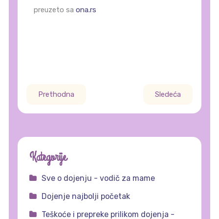
preuzeto sa
ona.rs
Prethodna
Sledeća
Kategorije
Sve o dojenju - vodič za mame
Dojenje najbolji početak
Teškoće i prepreke prilikom dojenja -