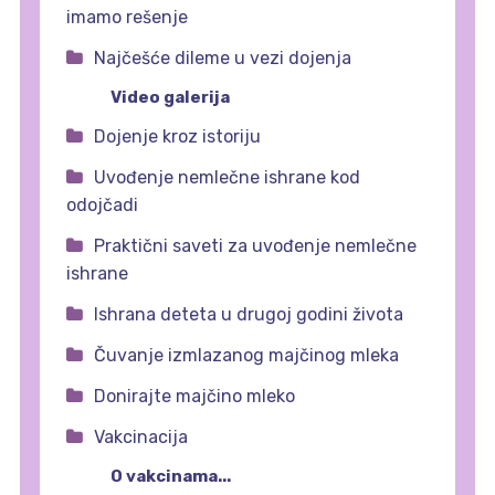
imamo rešenje
Najčešće dileme u vezi dojenja
Video galerija
Dojenje kroz istoriju
Uvođenje nemlečne ishrane kod
odojčadi
Praktični saveti za uvođenje nemlečne
ishrane
Ishrana deteta u drugoj godini života
Čuvanje izmlazanog majčinog mleka
Donirajte majčino mleko
Vakcinacija
O vakcinama...