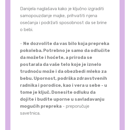
Danijela naglašava kako je ključno izgraditi
samopouzdanje majke, prihvatiti njena
osećanja i podržati sposobnost da se brine
o bebi.
-
Ne dozvolite da vas bilo koja prepreka
pokoleba. Potrebno je samo da odlučite
da možete i hoćete, a priroda se
postarala da vaše telo koje je iznelo
trudnoću može i da obezbedi mleko za
bebu. Upornost, podrška zdravstvenih
radnika i porodice, kao i vera u sebe - u
tome je ključ.
Donesite odluku da
dojite i budite uporne u savladavanju
mogućih prepreka
- preporučuje
savetnica.