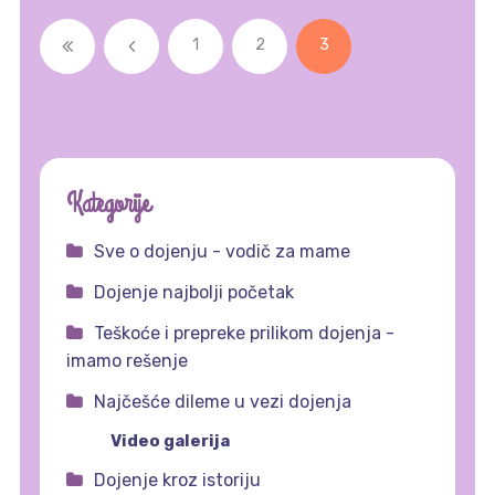
1
2
3
Kategorije
Sve o dojenju - vodič za mame
Dojenje najbolji početak
Teškoće i prepreke prilikom dojenja -
imamo rešenje
Najčešće dileme u vezi dojenja
Video galerija
Dojenje kroz istoriju