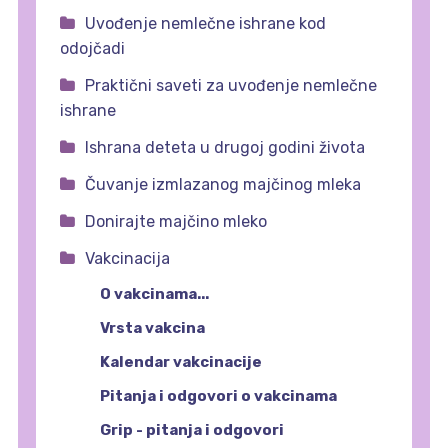
Uvođenje nemlečne ishrane kod
odojčadi
Praktični saveti za uvođenje nemlečne
ishrane
Ishrana deteta u drugoj godini života
Čuvanje izmlazanog majčinog mleka
Donirajte majčino mleko
Vakcinacija
O vakcinama...
Vrsta vakcina
Kalendar vakcinacije
Pitanja i odgovori o vakcinama
Grip - pitanja i odgovori