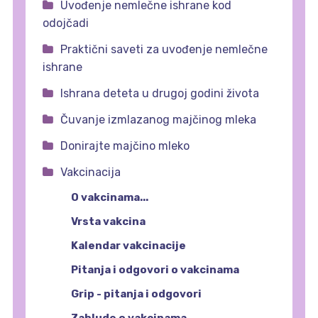
Uvođenje nemlečne ishrane kod
odojčadi
Praktični saveti za uvođenje nemlečne
ishrane
Ishrana deteta u drugoj godini života
Čuvanje izmlazanog majčinog mleka
Donirajte majčino mleko
Vakcinacija
O vakcinama...
Vrsta vakcina
Kalendar vakcinacije
Pitanja i odgovori o vakcinama
Grip - pitanja i odgovori
Zablude o vakcinama