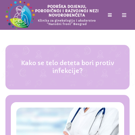
Kako se telo deteta bori protiv
infekcije?